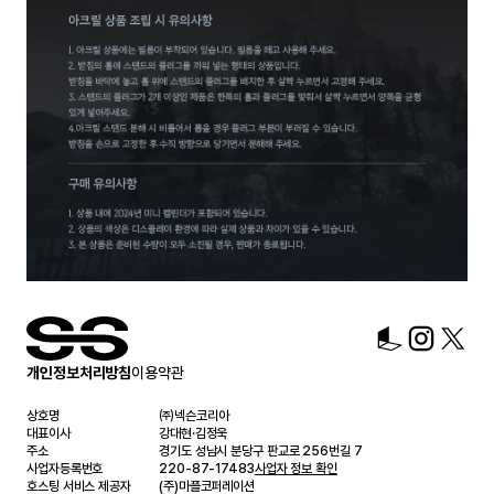
개인정보처리방침
이용약관
상호명
㈜넥슨코리아
대표이사
강대현·김정욱
주소
경기도 성남시 분당구 판교로 256번길 7
사업자등록번호
220-87-17483
사업자 정보 확인
호스팅 서비스 제공자
(주)마플코퍼레이션